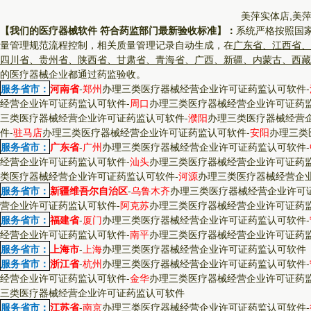
美萍实体店,美
【我们的医疗器械软件 符合药监部门最新验收标准】：
系统严格按照国
量管理规范流程控制，相关质量管理记录自动生成，在
广东省、江西省、
四川省、贵州省、陕西省、甘肃省、青海省、广西、新疆、内蒙古、西藏
的医疗器械企业都通过药监验收。
服务省市：
河南省
-
郑州
办理三类医疗器械经营企业许可证药监认可软件
-
经营企业许可证药监认可软件
-
周口
办理三类医疗器械经营企业许可证药
三类医疗器械经营企业许可证药监认可软件
-
濮阳
办理三类医疗器械经营
件
-
驻马店
办理三类医疗器械经营企业许可证药监认可软件
-
安阳
办理三类
服务省市：
广东省
-
广州
办理三类医疗器械经营企业许可证药监认可软件
-
经营企业许可证药监认可软件
-
汕头
办理三类医疗器械经营企业许可证药
类医疗器械经营企业许可证药监认可软件
-
河源
办理三类医疗器械经营企
服务省市：
新疆维吾尔自治区
-
乌鲁木齐
办理三类医疗器械经营企业许可
营企业许可证药监认可软件
-
阿克苏
办理三类医疗器械经营企业许可证药
服务省市：
福建省
-
厦门
办理三类医疗器械经营企业许可证药监认可软件
-
经营企业许可证药监认可软件
-
南平
办理三类医疗器械经营企业许可证药
服务省市：
上海市
-
上海
办理三类医疗器械经营企业许可证药监认可软件
服务省市：
浙江省
-
杭州
办理三类医疗器械经营企业许可证药监认可软件
-
经营企业许可证药监认可软件
-
金华
办理三类医疗器械经营企业许可证药
三类医疗器械经营企业许可证药监认可软件
服务省市：
江苏省
-
南京
办理三类医疗器械经营企业许可证药监认可软件
-