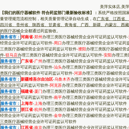
美萍实体店,美
【我们的医疗器械软件 符合药监部门最新验收标准】：
系统严格按照国
量管理规范流程控制，相关质量管理记录自动生成，在
广东省、江西省、
四川省、贵州省、陕西省、甘肃省、青海省、广西、新疆、内蒙古、西藏
的医疗器械企业都通过药监验收。
服务省市：
河南省
-
郑州
办理三类医疗器械经营企业许可证药监认可软件
-
经营企业许可证药监认可软件
-
周口
办理三类医疗器械经营企业许可证药
三类医疗器械经营企业许可证药监认可软件
-
濮阳
办理三类医疗器械经营
件
-
驻马店
办理三类医疗器械经营企业许可证药监认可软件
-
安阳
办理三类
服务省市：
广东省
-
广州
办理三类医疗器械经营企业许可证药监认可软件
-
经营企业许可证药监认可软件
-
汕头
办理三类医疗器械经营企业许可证药
类医疗器械经营企业许可证药监认可软件
-
河源
办理三类医疗器械经营企
服务省市：
新疆维吾尔自治区
-
乌鲁木齐
办理三类医疗器械经营企业许可
营企业许可证药监认可软件
-
阿克苏
办理三类医疗器械经营企业许可证药
服务省市：
福建省
-
厦门
办理三类医疗器械经营企业许可证药监认可软件
-
经营企业许可证药监认可软件
-
南平
办理三类医疗器械经营企业许可证药
服务省市：
上海市
-
上海
办理三类医疗器械经营企业许可证药监认可软件
服务省市：
浙江省
-
杭州
办理三类医疗器械经营企业许可证药监认可软件
-
经营企业许可证药监认可软件
-
金华
办理三类医疗器械经营企业许可证药
三类医疗器械经营企业许可证药监认可软件
服务省市：
江苏省
-
南京
办理三类医疗器械经营企业许可证药监认可软件
-