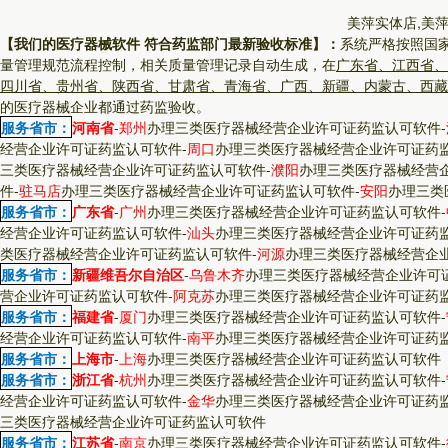
美萍实体店,美
【我们的医疗器械软件 符合药监部门最新验收标准】：
系统严格按照国
量管理规范流程控制，相关质量管理记录自动生成，在
广东省、江西省、
四川省、贵州省、陕西省、甘肃省、青海省、广西、新疆、内蒙古、西藏
的医疗器械企业都通过药监验收。
服务省市：
河南省
-
郑州
办理三类医疗器械经营企业许可证药监认可软件
-
经营企业许可证药监认可软件
-
周口
办理三类医疗器械经营企业许可证药
三类医疗器械经营企业许可证药监认可软件
-
濮阳
办理三类医疗器械经营
件
-
驻马店
办理三类医疗器械经营企业许可证药监认可软件
-
安阳
办理三类
服务省市：
广东省
-
广州
办理三类医疗器械经营企业许可证药监认可软件
-
经营企业许可证药监认可软件
-
汕头
办理三类医疗器械经营企业许可证药
类医疗器械经营企业许可证药监认可软件
-
河源
办理三类医疗器械经营企
服务省市：
新疆维吾尔自治区
-
乌鲁木齐
办理三类医疗器械经营企业许可
营企业许可证药监认可软件
-
阿克苏
办理三类医疗器械经营企业许可证药
服务省市：
福建省
-
厦门
办理三类医疗器械经营企业许可证药监认可软件
-
经营企业许可证药监认可软件
-
南平
办理三类医疗器械经营企业许可证药
服务省市：
上海市
-
上海
办理三类医疗器械经营企业许可证药监认可软件
服务省市：
浙江省
-
杭州
办理三类医疗器械经营企业许可证药监认可软件
-
经营企业许可证药监认可软件
-
金华
办理三类医疗器械经营企业许可证药
三类医疗器械经营企业许可证药监认可软件
服务省市：
江苏省
-
南京
办理三类医疗器械经营企业许可证药监认可软件
-