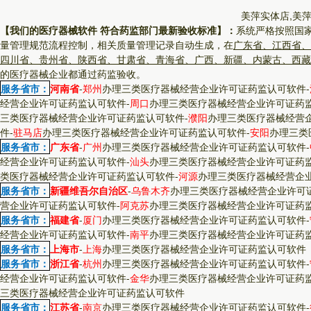
美萍实体店,美
【我们的医疗器械软件 符合药监部门最新验收标准】：
系统严格按照国
量管理规范流程控制，相关质量管理记录自动生成，在
广东省、江西省、
四川省、贵州省、陕西省、甘肃省、青海省、广西、新疆、内蒙古、西藏
的医疗器械企业都通过药监验收。
服务省市：
河南省
-
郑州
办理三类医疗器械经营企业许可证药监认可软件
-
经营企业许可证药监认可软件
-
周口
办理三类医疗器械经营企业许可证药
三类医疗器械经营企业许可证药监认可软件
-
濮阳
办理三类医疗器械经营
件
-
驻马店
办理三类医疗器械经营企业许可证药监认可软件
-
安阳
办理三类
服务省市：
广东省
-
广州
办理三类医疗器械经营企业许可证药监认可软件
-
经营企业许可证药监认可软件
-
汕头
办理三类医疗器械经营企业许可证药
类医疗器械经营企业许可证药监认可软件
-
河源
办理三类医疗器械经营企
服务省市：
新疆维吾尔自治区
-
乌鲁木齐
办理三类医疗器械经营企业许可
营企业许可证药监认可软件
-
阿克苏
办理三类医疗器械经营企业许可证药
服务省市：
福建省
-
厦门
办理三类医疗器械经营企业许可证药监认可软件
-
经营企业许可证药监认可软件
-
南平
办理三类医疗器械经营企业许可证药
服务省市：
上海市
-
上海
办理三类医疗器械经营企业许可证药监认可软件
服务省市：
浙江省
-
杭州
办理三类医疗器械经营企业许可证药监认可软件
-
经营企业许可证药监认可软件
-
金华
办理三类医疗器械经营企业许可证药
三类医疗器械经营企业许可证药监认可软件
服务省市：
江苏省
-
南京
办理三类医疗器械经营企业许可证药监认可软件
-