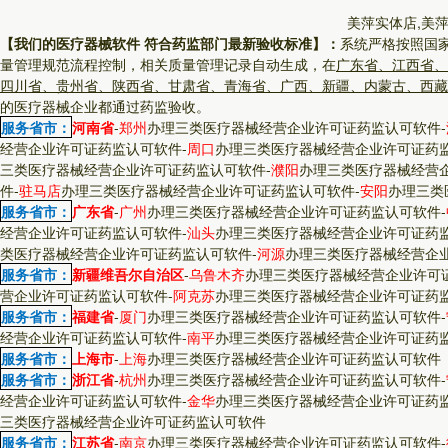
美萍实体店,美
【我们的医疗器械软件 符合药监部门最新验收标准】：
系统严格按照国
量管理规范流程控制，相关质量管理记录自动生成，在
广东省、江西省、
四川省、贵州省、陕西省、甘肃省、青海省、广西、新疆、内蒙古、西藏
的医疗器械企业都通过药监验收。
服务省市：
河南省
-
郑州
办理三类医疗器械经营企业许可证药监认可软件
-
经营企业许可证药监认可软件
-
周口
办理三类医疗器械经营企业许可证药
三类医疗器械经营企业许可证药监认可软件
-
濮阳
办理三类医疗器械经营
件
-
驻马店
办理三类医疗器械经营企业许可证药监认可软件
-
安阳
办理三类
服务省市：
广东省
-
广州
办理三类医疗器械经营企业许可证药监认可软件
-
经营企业许可证药监认可软件
-
汕头
办理三类医疗器械经营企业许可证药
类医疗器械经营企业许可证药监认可软件
-
河源
办理三类医疗器械经营企
服务省市：
新疆维吾尔自治区
-
乌鲁木齐
办理三类医疗器械经营企业许可
营企业许可证药监认可软件
-
阿克苏
办理三类医疗器械经营企业许可证药
服务省市：
福建省
-
厦门
办理三类医疗器械经营企业许可证药监认可软件
-
经营企业许可证药监认可软件
-
南平
办理三类医疗器械经营企业许可证药
服务省市：
上海市
-
上海
办理三类医疗器械经营企业许可证药监认可软件
服务省市：
浙江省
-
杭州
办理三类医疗器械经营企业许可证药监认可软件
-
经营企业许可证药监认可软件
-
金华
办理三类医疗器械经营企业许可证药
三类医疗器械经营企业许可证药监认可软件
服务省市：
江苏省
-
南京
办理三类医疗器械经营企业许可证药监认可软件
-