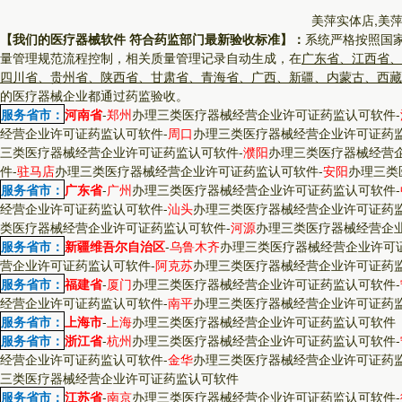
美萍实体店,美
【我们的医疗器械软件 符合药监部门最新验收标准】：
系统严格按照国
量管理规范流程控制，相关质量管理记录自动生成，在
广东省、江西省、
四川省、贵州省、陕西省、甘肃省、青海省、广西、新疆、内蒙古、西藏
的医疗器械企业都通过药监验收。
服务省市：
河南省
-
郑州
办理三类医疗器械经营企业许可证药监认可软件
-
经营企业许可证药监认可软件
-
周口
办理三类医疗器械经营企业许可证药
三类医疗器械经营企业许可证药监认可软件
-
濮阳
办理三类医疗器械经营
件
-
驻马店
办理三类医疗器械经营企业许可证药监认可软件
-
安阳
办理三类
服务省市：
广东省
-
广州
办理三类医疗器械经营企业许可证药监认可软件
-
经营企业许可证药监认可软件
-
汕头
办理三类医疗器械经营企业许可证药
类医疗器械经营企业许可证药监认可软件
-
河源
办理三类医疗器械经营企
服务省市：
新疆维吾尔自治区
-
乌鲁木齐
办理三类医疗器械经营企业许可
营企业许可证药监认可软件
-
阿克苏
办理三类医疗器械经营企业许可证药
服务省市：
福建省
-
厦门
办理三类医疗器械经营企业许可证药监认可软件
-
经营企业许可证药监认可软件
-
南平
办理三类医疗器械经营企业许可证药
服务省市：
上海市
-
上海
办理三类医疗器械经营企业许可证药监认可软件
服务省市：
浙江省
-
杭州
办理三类医疗器械经营企业许可证药监认可软件
-
经营企业许可证药监认可软件
-
金华
办理三类医疗器械经营企业许可证药
三类医疗器械经营企业许可证药监认可软件
服务省市：
江苏省
-
南京
办理三类医疗器械经营企业许可证药监认可软件
-